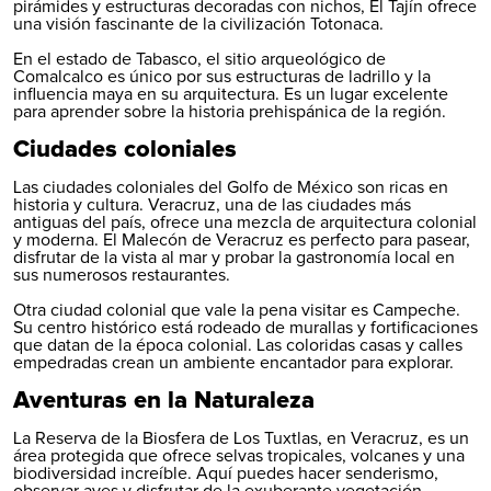
pirámides y estructuras decoradas con nichos, El Tajín ofrece
una visión fascinante de la civilización Totonaca.
En el estado de
Tabasco
, el sitio arqueológico de
Comalcalco es único por sus estructuras de ladrillo y la
influencia maya en su arquitectura. Es un lugar excelente
para aprender sobre la historia prehispánica de la región.
Ciudades coloniales
Las ciudades coloniales del Golfo de México son ricas en
historia y cultura. Veracruz, una de las ciudades más
antiguas del país, ofrece una mezcla de arquitectura colonial
y moderna. El Malecón de Veracruz es perfecto para pasear,
disfrutar de la vista al mar y probar la gastronomía local en
sus numerosos restaurantes.
Otra ciudad colonial que vale la pena visitar es Campeche.
Su centro histórico está rodeado de murallas y fortificaciones
que datan de la época colonial. Las coloridas casas y calles
empedradas crean un ambiente encantador para explorar.
Aventuras en la Naturaleza
La Reserva de la Biosfera de Los Tuxtlas, en Veracruz, es un
área protegida que ofrece selvas tropicales, volcanes y una
biodiversidad increíble. Aquí puedes hacer senderismo,
observar aves y disfrutar de la exuberante vegetación.