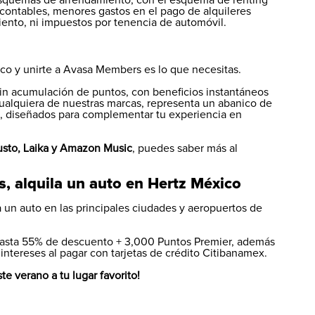
s esquemas de arrendamiento, con el esquema de renting
 contables, menores gastos en el pago de alquileres
iento, ni impuestos por tenencia de automóvil.
xico y unirte a Avasa Members es lo que necesitas.
n acumulación de puntos, con beneficios instantáneos
 cualquiera de nuestras marcas, representa un abanico de
es, diseñados para complementar tu experiencia en
Justo, Laika y Amazon Music
, puedes saber más al
s, alquila un auto en Hertz México
 un auto en las principales ciudades y aeropuertos de
 hasta 55% de descuento + 3,000 Puntos Premier, además
 intereses al pagar con tarjetas de crédito Citibanamex.
te verano a tu lugar favorito!