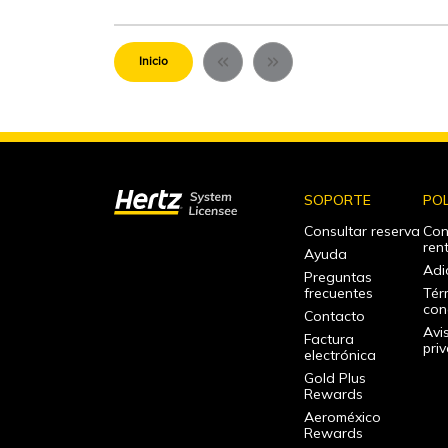
Inicio
SOPORTE
POL
Consultar reserva
Con
ren
Ayuda
Adi
Preguntas
frecuentes
Tér
con
Contacto
Avi
Factura
pri
electrónica
Gold Plus
Rewards
Aeroméxico
Rewards