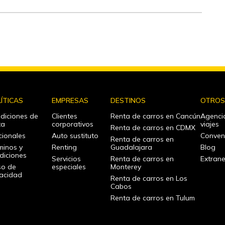
ÍTICAS
EMPRESAS
DESTINOS
OTRO
diciones de
Clientes
Renta de carros en Cancún
Agenci
ta
corporativos
viajes
Renta de carros en CDMX
cionales
Auto sustituto
Conven
Renta de carros en
minos y
Renting
Guadalajara
Blog
diciones
Servicios
Renta de carros en
Extrane
so de
especiales
Monterey
vacidad
Renta de carros en Los
Cabos
Renta de carros en Tulum