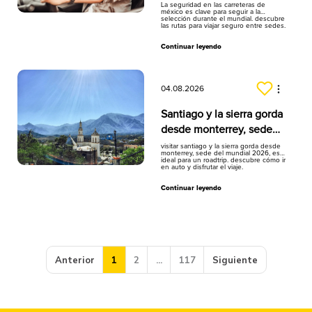
la selección
La seguridad en las carreteras de
méxico es clave para seguir a la
selección durante el mundial. descubre
las rutas para viajar seguro entre sedes.
Continuar leyendo
04.08.2026
Santiago y la sierra gorda
desde monterrey, sede
del mundial
visitar santiago y la sierra gorda desde
monterrey, sede del mundial 2026, es
ideal para un roadtrip. descubre cómo ir
en auto y disfrutar el viaje.
Continuar leyendo
Anterior
1
2
...
117
Siguiente