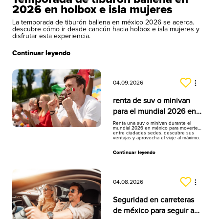
2026 en holbox e isla mujeres
La temporada de tiburón ballena en méxico 2026 se acerca.
descubre cómo ir desde cancún hacia holbox e isla mujeres y
disfrutar esta experiencia.
Continuar leyendo
04.09.2026
renta de suv o minivan
para el mundial 2026 en
hertz méxico
Renta una suv o minivan durante el
mundial 2026 en méxico para moverte
entre ciudades sedes. descubre sus
ventajas y aprovecha el viaje al máximo.
Continuar leyendo
04.08.2026
Seguridad en carreteras
de méxico para seguir a