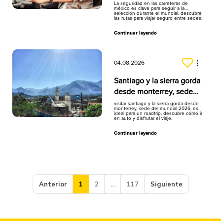
la selección
La seguridad en las carreteras de
méxico es clave para seguir a la
selección durante el mundial. descubre
las rutas para viajar seguro entre sedes.
Continuar leyendo
04.08.2026
Santiago y la sierra gorda
desde monterrey, sede
del mundial
visitar santiago y la sierra gorda desde
monterrey, sede del mundial 2026, es
ideal para un roadtrip. descubre cómo ir
en auto y disfrutar el viaje.
Continuar leyendo
Anterior
1
2
...
117
Siguiente