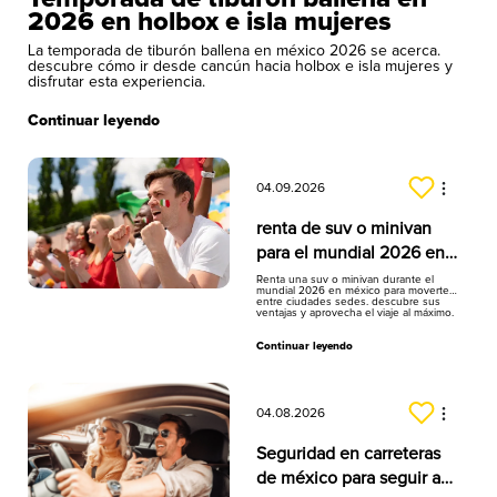
2026 en holbox e isla mujeres
La temporada de tiburón ballena en méxico 2026 se acerca.
descubre cómo ir desde cancún hacia holbox e isla mujeres y
disfrutar esta experiencia.
Continuar leyendo
04.09.2026
renta de suv o minivan
para el mundial 2026 en
hertz méxico
Renta una suv o minivan durante el
mundial 2026 en méxico para moverte
entre ciudades sedes. descubre sus
ventajas y aprovecha el viaje al máximo.
Continuar leyendo
04.08.2026
Seguridad en carreteras
de méxico para seguir a