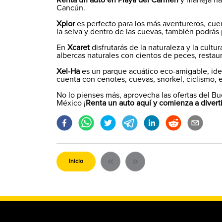
Renta un auto en Playa del Carmen
y maneja hac
Cancún.
Xplor
es perfecto para los más aventureros, cuen
la selva y dentro de las cuevas, también podrás 
En
Xcaret
disfrutarás de la naturaleza y la cult
albercas naturales con cientos de peces, resta
Xel-Ha
es un parque acuático eco-amigable, idea
cuenta con cenotes, cuevas, snorkel, ciclismo, 
No lo pienses más, aprovecha las ofertas del Bu
México ¡
Renta un auto aquí y comienza a diverti
Inicio