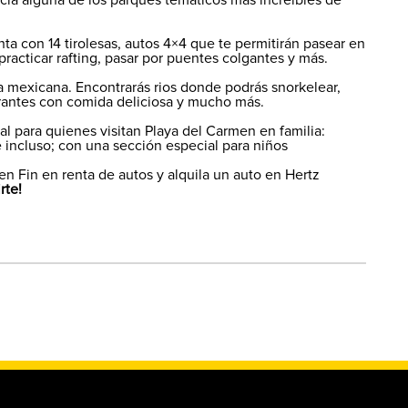
ia alguna de los parques temáticos más increíbles de
ta con 14 tirolesas, autos 4×4 que te permitirán pasear en
practicar rafting, pasar por puentes colgantes y más.
ura mexicana. Encontrarás rios donde podrás snorkelear,
urantes con comida deliciosa y mucho más.
l para quienes visitan Playa del Carmen en familia:
e incluso; con una sección especial para niños
en Fin en renta de autos y alquila un auto en Hertz
rte!