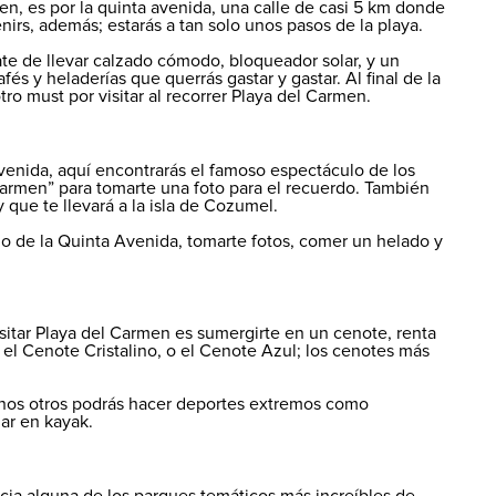
en, es por la quinta avenida, una calle de casi 5 km donde
nirs, además; estarás a tan solo unos pasos de la playa.
úrate de llevar calzado cómodo, bloqueador solar, y un
fés y heladerías que querrás gastar y gastar. Al final de la
tro must por visitar al recorrer Playa del Carmen.
Avenida, aquí encontrarás el famoso espectáculo de los
 Carmen” para tomarte una foto para el recuerdo. También
y que te llevará a la isla de Cozumel.
rido de la Quinta Avenida, tomarte fotos, comer un helado y
isitar Playa del Carmen es sumergirte en un cenote, renta
el Cenote Cristalino, o el Cenote Azul; los cenotes más
unos otros podrás hacer deportes extremos como
gar en kayak.