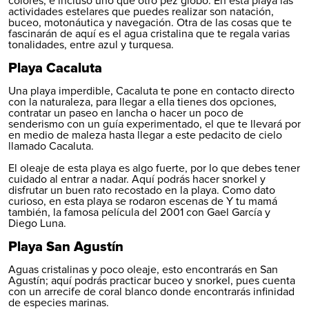
colores, e incluso uno que otro pez globo. En esta playa las
actividades estelares que puedes realizar son natación,
buceo, motonáutica y navegación. Otra de las cosas que te
fascinarán de aquí es el agua cristalina que te regala varias
tonalidades, entre azul y turquesa.
Playa Cacaluta
Una playa imperdible, Cacaluta te pone en contacto directo
con la naturaleza, para llegar a ella tienes dos opciones,
contratar un paseo en lancha o hacer un poco de
senderismo con un guía experimentado, el que te llevará por
en medio de maleza hasta llegar a este pedacito de cielo
llamado Cacaluta.
El oleaje de esta playa es algo fuerte, por lo que debes tener
cuidado al entrar a nadar. Aquí podrás hacer snorkel y
disfrutar un buen rato recostado en la playa. Como dato
curioso, en esta playa se rodaron escenas de Y tu mamá
también, la famosa película del 2001 con Gael García y
Diego Luna.
Playa San Agustín
Aguas cristalinas y poco oleaje, esto encontrarás en San
Agustín; aquí podrás practicar buceo y snorkel, pues cuenta
con un arrecife de coral blanco donde encontrarás infinidad
de especies marinas.