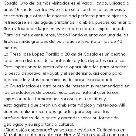
Cosalá. Uno de los más visitados es el Vado Hondo, ubicado a
unos 15 km del centro. Este es un sitio con hermosas pozas y
cascadas que ofrece la oportunidad perfecta para relajarse y
refrescarse en las aguas cristalinas. También, puedes admirar la
flora y fauna del lugar en este entorno natural impresionante.
Para los más aventureros, Vado Hondo cuenta con una de las
tirolesas más grandes del país, que se levanta a más de 40
metros.
La Presa José López Portillo a 20 km de Cosalá es un destino
ideal para disfrutar de la naturaleza y los deportes acuáticos.
Esta impresionante presa ofrece oportunidades para practicar
la pesca deportiva, el kayak y el senderismo, así como para
apreciar de vistas panorámicas del paisaje circundante.
La Gruta México es otro punto de interés muy recomendado en
los alrededores de Cosalá. Esta cueva natural cuenta con
impresionantes formaciones rocosas, estalactitas y
estalagmitas que crean un ambiente mágico y misterioso. Allí
puedes realizar recorridos guiados para explorar las
profundidades de la gruta y aprender sobre su formación
geológica y su importancia cultural.
¿Qué estás esperando? ya sea que estés en Culiacán o en
Mazatlán
, renta un auto con Hertz México y visita cada una