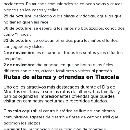
accidentes. En muchas comunidades se colocan velas y cruces
blancas en las casas y calles.
29 de octubre:
dedicado a las almas olvidadas, aquellas que
no tienen quien les rece.
30 de octubre:
se espera a los niños no bautizados, conocidos
como “limbos”.
31 de octubre:
se colocan ofrendas para los niños difuntos,
con juguetes y dulces.
1 de noviembre:
es el turno de todos los santos y los difuntos
pequeños.
2 de noviembre:
día principal en que se honra a los fieles
difuntos con misas, altares familiares y visitas al panteón.
Rutas de altares y ofrendas en Tlaxcala
Uno de los atractivos más destacados durante el Día de
Muertos en Tlaxcala son las rutas de altares. Las familias y
barrios organizan impresionantes ofrendas que puedes
visitar en caminatas nocturnas o recorridos guiados.
Tlaxcala capital:
el centro histórico se ilumina con altares
comunitarios, tapetes de aserrín y flores de cempasúchil que
adornan las plazas.
Huamantla:
reconocido por su tradición de tapetes y