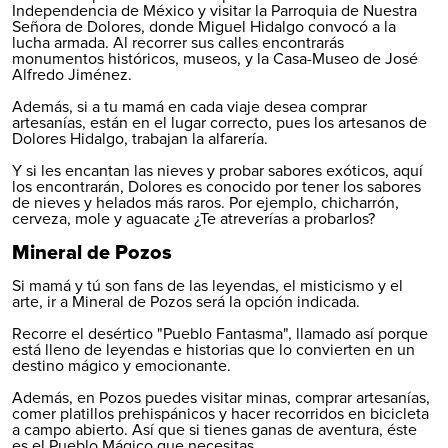
Independencia de México y visitar la Parroquia de Nuestra
Señora de Dolores, donde Miguel Hidalgo convocó a la
lucha armada. Al recorrer sus calles encontrarás
monumentos históricos, museos, y la Casa-Museo de José
Alfredo Jiménez.
Además, si a tu mamá en cada viaje desea comprar
artesanías, están en el lugar correcto, pues los artesanos de
Dolores Hidalgo, trabajan la alfarería.
Y si les encantan las nieves y probar sabores exóticos, aquí
los encontrarán, Dolores es conocido por tener los sabores
de nieves y helados más raros. Por ejemplo, chicharrón,
cerveza, mole y aguacate ¿Te atreverías a probarlos?
Mineral de Pozos
Si mamá y tú son fans de las leyendas, el misticismo y el
arte, ir a Mineral de Pozos será la opción indicada.
Recorre el desértico "Pueblo Fantasma", llamado así porque
está lleno de leyendas e historias que lo convierten en un
destino mágico y emocionante.
Además, en Pozos puedes visitar minas, comprar artesanías,
comer platillos prehispánicos y hacer recorridos en bicicleta
a campo abierto. Así que si tienes ganas de aventura, éste
es el Pueblo Mágico que necesitas.