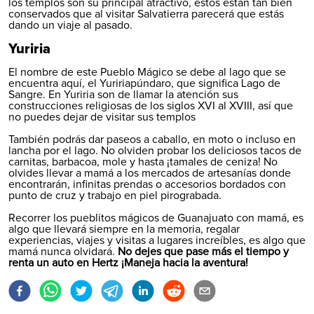
los templos son su principal atractivo, estos están tan bien
conservados que al visitar Salvatierra parecerá que estás
dando un viaje al pasado.
Yuriria​
El nombre de este Pueblo Mágico se debe al lago que se
encuentra aquí, el Yuririapúndaro, que significa Lago de
Sangre. En Yuriria son de llamar la atención sus
construcciones religiosas de los siglos XVI al XVIII, así que
no puedes dejar de visitar sus templos
También podrás dar paseos a caballo, en moto o incluso en
lancha por el lago. No olviden probar los deliciosos tacos de
carnitas, barbacoa, mole y hasta ¡tamales de ceniza! No
olvides llevar a mamá a los mercados de artesanías donde
encontrarán, infinitas prendas o accesorios bordados con
punto de cruz y trabajo en piel pirograbada.
Recorrer los pueblitos mágicos de Guanajuato con mamá, es
algo que llevará siempre en la memoria, regalar
experiencias, viajes y visitas a lugares increíbles, es algo que
mamá nunca olvidará.
No dejes que pase más el tiempo y
renta un auto en Hertz ¡Maneja hacia la aventura!