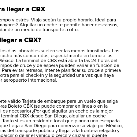
ra llegar a CBX
empo y estrés. Viaja según tu propio horario. Ideal para
 mayores? Alquilar un coche te permite hacer descansos,
mbiar de un medio de transporte a otro.
llegar a CBX?
los días laborables suelen ser las menos transitadas. Los
 mucho más concurridos, especialmente en torno a las
éxico. La terminal de CBX está abierta las 24 horas del
tiempos de cruce y de espera pueden variar en función de
 Para evitar retrasos, intente planificar su cruce a primera
extra para el check-in y la seguridad una vez que haya
r aeropuerto internacional.
rte válido Tarjeta de embarque para un vuelo que salga
oras Boleto CBX (se puede comprar en línea o en la
i es necesario) ¿Por qué alquilar un coche es la mejor
la terminal CBX desde San Diego, alquilar un coche
t. Tanto si es un residente local que planea una escapada
 que llega a San Diego para comenzar su viaje por México,
as del transporte público y llegar a la frontera relajado y
parcar o dejar el vehículo cerca y cruzar el puente