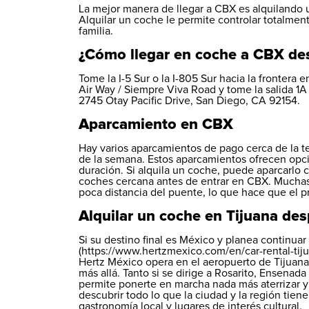
La mejor manera de llegar a CBX es alquilando 
Alquilar un coche le permite controlar totalmen
familia.
¿Cómo llegar en coche a CBX des
Tome la I-5 Sur o la I-805 Sur hacia la frontera 
Air Way / Siempre Viva Road y tome la salida 1
2745 Otay Pacific Drive, San Diego, CA 92154.
Aparcamiento en CBX
Hay varios aparcamientos de pago cerca de la te
de la semana. Estos aparcamientos ofrecen opci
duración. Si alquila un coche, puede aparcarlo c
coches cercana antes de entrar en CBX. Muchas 
poca distancia del puente, lo que hace que el pr
Alquilar un coche en Tijuana de
Si su destino final es México y planea continuar
(https://www.hertzmexico.com/en/car-rental-tij
Hertz México opera en el aeropuerto de Tijuana
más allá. Tanto si se dirige a Rosarito, Ensenada
permite ponerte en marcha nada más aterrizar y
descubrir todo lo que la ciudad y la región tien
gastronomía local y lugares de interés cultural.