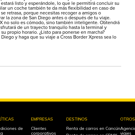
estará listo y esperándole, lo que le permitirá concluir su
ilar un coche también te da más flexibilidad en caso de
 se retrasa, porque necesitas recoger a amigos o
ar la zona de San Diego antes o después de tu viaje.
BX no solo es cómodo, sino también inteligente. Obtendrá
sfrutará de un trayecto tranquilo hasta la terminal y
su propio horario. ¿Listo para ponerse en marcha?
Diego y haga que su viaje a Cross Border Xpress sea lo
ÍTICAS
EMPRESAS
DESTINOS
OTRO
diciones de
Clientes
Renta de carros en Cancún
Agenci
ta
corporativos
viajes