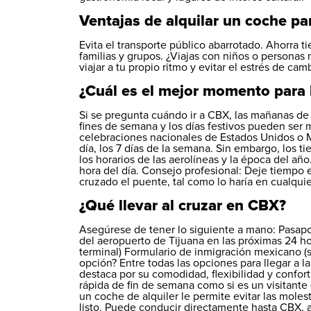
Ventajas de alquilar un coche pa
Evita el transporte público abarrotado. Ahorra ti
familias y grupos. ¿Viajas con niños o personas
viajar a tu propio ritmo y evitar el estrés de ca
¿Cuál es el mejor momento para 
Si se pregunta cuándo ir a CBX, las mañanas de 
fines de semana y los días festivos pueden ser
celebraciones nacionales de Estados Unidos o M
día, los 7 días de la semana. Sin embargo, los 
los horarios de las aerolíneas y la época del año.
hora del día. Consejo profesional: Deje tiempo 
cruzado el puente, tal como lo haría en cualquie
¿Qué llevar al cruzar en CBX?
Asegúrese de tener lo siguiente a mano: Pasapo
del aeropuerto de Tijuana en las próximas 24 h
terminal) Formulario de inmigración mexicano (s
opción? Entre todas las opciones para llegar a 
destaca por su comodidad, flexibilidad y confor
rápida de fin de semana como si es un visitante
un coche de alquiler le permite evitar las molesti
listo. Puede conducir directamente hasta CBX, a