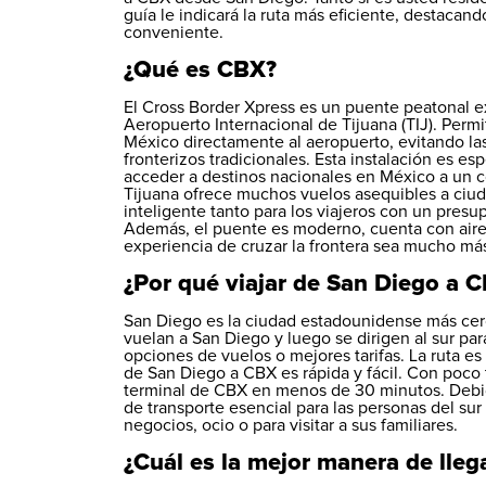
guía le indicará la ruta más eficiente, destacan
conveniente.
¿Qué es CBX?
El Cross Border Xpress es un puente peatonal ex
Aeropuerto Internacional de Tijuana (TIJ). Permit
México directamente al aeropuerto, evitando las
fronterizos tradicionales. Esta instalación es e
acceder a destinos nacionales en México a un 
Tijuana ofrece muchos vuelos asequibles a ciud
inteligente tanto para los viajeros con un presu
Además, el puente es moderno, cuenta con aire
experiencia de cruzar la frontera sea mucho más
¿Por qué viajar de San Diego a 
San Diego es la ciudad estadounidense más cer
vuelan a San Diego y luego se dirigen al sur par
opciones de vuelos o mejores tarifas. La ruta es
de San Diego a CBX es rápida y fácil. Con poco 
terminal de CBX en menos de 30 minutos. Debid
de transporte esencial para las personas del sur
negocios, ocio o para visitar a sus familiares.
¿Cuál es la mejor manera de lle