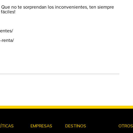
 Que no te sorprendan los inconvenientes, ten siempre
fáciles!
uentes/
-renta/
ÍTICAS
EMPRESAS
DESTINOS
OTRO