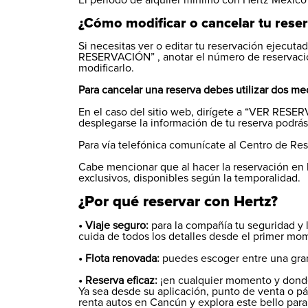
El período de alquiler mínimo con Hertz México
¿Cómo modificar o cancelar tu rese
Si necesitas ver o editar tu reservación ejecuta
RESERVACIÓN” , anotar el número de reservació
modificarlo.
Para cancelar una reserva debes utilizar dos me
En el caso del sitio web, dirígete a “VER RESER
desplegarse la información de tu reserva podrás
Para vía telefónica comunícate al Centro de R
Cabe mencionar que al hacer la reservación en 
exclusivos, disponibles según la temporalidad.
¿Por qué reservar con Hertz?
• Viaje seguro:
para la compañía tu seguridad y 
cuida de todos los detalles desde el primer mom
• Flota renovada:
puedes escoger entre una gran
• Reserva eficaz:
¡en cualquier momento y donde
Ya sea desde su aplicación, punto de venta o pág
renta autos en Cancún
y explora este bello para