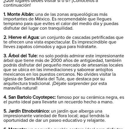
¿Qué lugares debes visitar sí o sí? ¡Conócelos a
continuación!
1. Monte Albán:
una de las zonas arqueológicas más
importantes de México. Es recomendable que llegues
temprano para que evites el calor del medio día y puedas
disfrutar del lugar con tranquilidad.
2. Hierve el Agua:
un conjunto de cascadas petrificadas que
te ofrecen una vista espectacular. Es imprescindible que
lleves zapatos cómodos y agua para hidratarte.
3. Árbol del Tule:
no solo podrás admirar este impresionante
árbol que tiene más de 2000 años de antigüedad, también
podrás disfrutar del pequeño mercado de artesanías locales
que se ubica en las inmediaciones y saborear antojitos
mexicanos en los puestos cercanos. No olvides visitar la
iglesia de Santa María del Tule, que destaca por su
arquitectura tradicional. ¡Déjate sorprender por esta
maravilla natural!
4. San Bartolo Coyotepec:
famoso por su cerámica negra, es
el punto ideal para llevarte un recuerdo hecho a mano.
5. Jardín Etnobotánico:
un jardín que alberga una
impresionante variedad de flora local; aquí tendrás la
oportunidad de dar un paseo educativo y relajante.