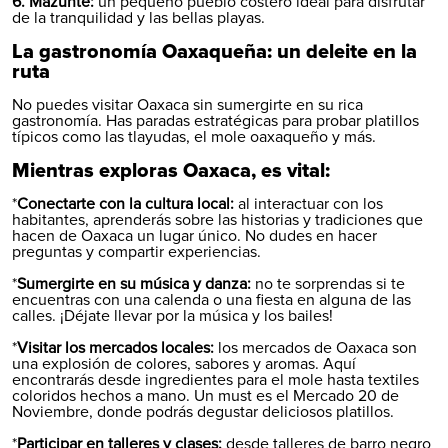
6. Mazunte:
un pequeño pueblo costero ideal para disfrutar
de la tranquilidad y las bellas playas.
La gastronomía Oaxaqueña: un deleite en la
ruta
No puedes visitar Oaxaca sin sumergirte en su rica
gastronomía. Has paradas estratégicas para probar platillos
típicos como las tlayudas, el mole oaxaqueño y más.
Mientras exploras Oaxaca, es vital:
*
Conectarte con la cultura local:
al interactuar con los
habitantes, aprenderás sobre las historias y tradiciones que
hacen de Oaxaca un lugar único. No dudes en hacer
preguntas y compartir experiencias.
*
Sumergirte en su música y danza:
no te sorprendas si te
encuentras con una calenda o una fiesta en alguna de las
calles. ¡Déjate llevar por la música y los bailes!
*
Visitar los mercados locales:
los mercados de Oaxaca son
una explosión de colores, sabores y aromas. Aquí
encontrarás desde ingredientes para el mole hasta textiles
coloridos hechos a mano. Un must es el Mercado 20 de
Noviembre, donde podrás degustar deliciosos platillos.
*
Participar en talleres y clases:
desde talleres de barro negro